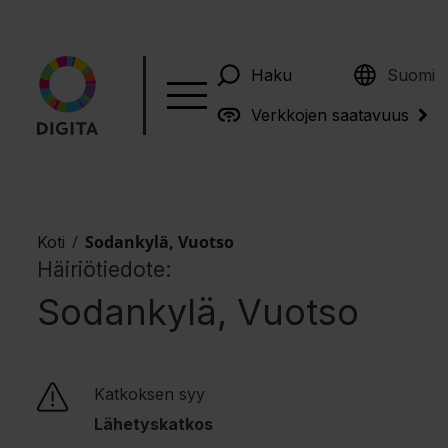
English
Haku
Suomi
Verkkojen saatavuus
/
Sodankylä, Vuotso
Koti
Häiriötiedote:
Sodankylä, Vuotso
Katkoksen syy
Lähetyskatkos