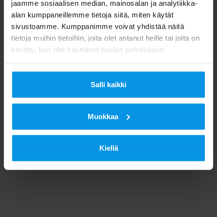
jaamme sosiaalisen median, mainosalan ja analytiikka-
alan kumppaneillemme tietoja siitä, miten käytät
sivustoamme. Kumppanimme voivat yhdistää näitä
tietoja muihin tietoihin, joita olet antanut heille tai joita on
kerätty, kun olet käyttänyt heidän palvelujaan.
Salli kaikki
Muokkaa
Kiellä