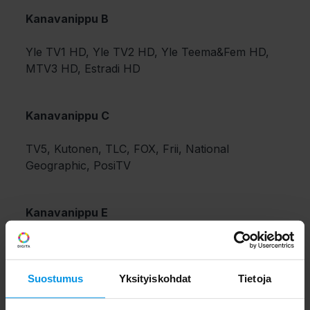
Kanavanippu B
Yle TV1 HD, Yle TV2 HD, Yle Teema&Fem HD,
MTV3 HD, Estradi HD
Kanavanippu C
TV5, Kutonen, TLC, FOX, Frii, National
Geographic, PosiTV
Kanavanippu E
Sub, Liv, Jim, AlfaTV, Hero, INEZ, MT, One Way
TV, Iskuri.net, C More Max, Estradi, PulseaTV
Suostumus
Yksityiskohdat
Tietoja