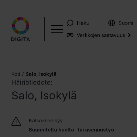
English
Haku
Suomi
Verkkojen saatavuus
/
Salo, Isokylä
Koti
Häiriötiedote:
Salo, Isokylä
Katkoksen syy
Suunniteltu huolto- tai asennustyö