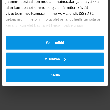
jaamme sosiaalisen median, mainosalan ja analytiikka-
alan kumppaneillemme tietoja siitä, miten käytät
sivustoamme. Kumppanimme voivat yhdistää näitä
tietoja muihin tietoihin, joita olet antanut heille tai joita on
kerätty, kun olet käyttänyt heidän palvelujaan.
Salli kaikki
Muokkaa
Kiellä