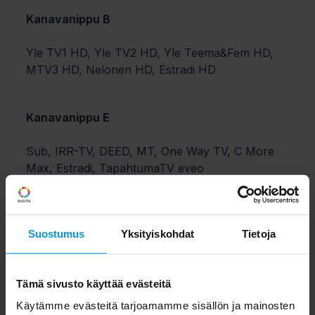
Kanavanippu B
Yle TV1 HD, Yle TV2 HD, Yle Teema&Fem HD,
MTV3 HD, Nelonen HD, Estradi HD
Kanavanippu E
Sub, IRR-TV, DEED, MT, One Way TV, C More
Max, Estradi, TapahtumaTV eveo
Suostumus
Yksityiskohdat
Tietoja
Tämä sivusto käyttää evästeitä
Käytämme evästeitä tarjoamamme sisällön ja mainosten