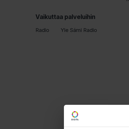
Vaikuttaa palveluihin
Radio
Yle Sámi Radio