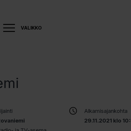
VALIKKO
emi
ijainti
Alkamisajankohta
Rovaniemi
29.11.2021 klo 10
adio- ja TV-asema