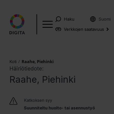
English
Haku
Suomi
Verkkojen saatavuus
/
Raahe, Piehinki
Koti
Häiriötiedote:
Raahe, Piehinki
Katkoksen syy
Suunniteltu huolto- tai asennustyö