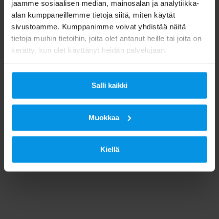
jaamme sosiaalisen median, mainosalan ja analytiikka-
alan kumppaneillemme tietoja siitä, miten käytät
sivustoamme. Kumppanimme voivat yhdistää näitä
tietoja muihin tietoihin, joita olet antanut heille tai joita on
kerätty, kun olet käyttänyt heidän palvelujaan.
Salli kaikki
Muokkaa
Kiellä