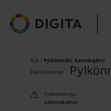
/
Pylkönmäki, Karankajärvi
Koti
Pylkönm
Häiriötiedote:
Katkoksen syy
Lähetyskatkos