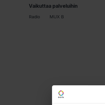
Vaikuttaa palveluihin
Radio
MUX B