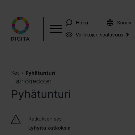
English
Haku
Suomi
Verkkojen saatavuus
/
Pyhätunturi
Koti
Häiriötiedote:
Pyhätunturi
Katkoksen syy
Lyhyitä katkoksia