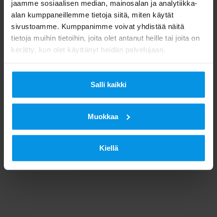
jaamme sosiaalisen median, mainosalan ja analytiikka-
alan kumppaneillemme tietoja siitä, miten käytät
sivustoamme. Kumppanimme voivat yhdistää näitä
tietoja muihin tietoihin, joita olet antanut heille tai joita on
kerätty, kun olet käyttänyt heidän palvelujaan.
Salli kaikki
Muokkaa
Kiellä