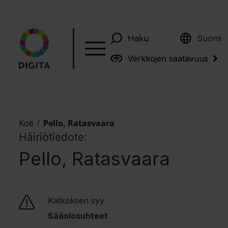
English
Haku
Suomi
Verkkojen saatavuus
/
Pello, Ratasvaara
Koti
Häiriötiedote:
Pello, Ratasvaara
Katkoksen syy
Sääolosuhteet