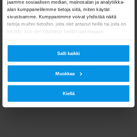
jaamme sosiaalisen median, mainosalan ja analytiikka-
alan kumppaneillemme tietoja siitä, miten käytät
sivustoamme. Kumppanimme voivat yhdistää näitä
tietoja muihin tietoihin, joita olet antanut heille tai joita on
kerätty, kun olet käyttänyt heidän palvelujaan.
Salli kaikki
Muokkaa
Kiellä