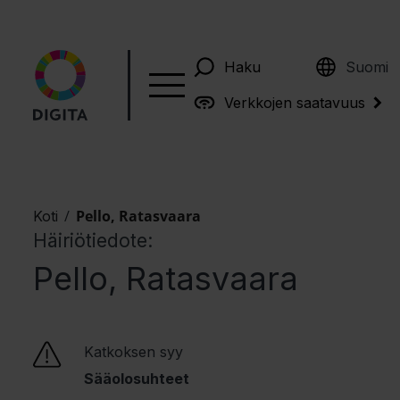
English
Haku
Suomi
Verkkojen saatavuus
/
Pello, Ratasvaara
Koti
Häiriötiedote:
Pello, Ratasvaara
Katkoksen syy
Sääolosuhteet