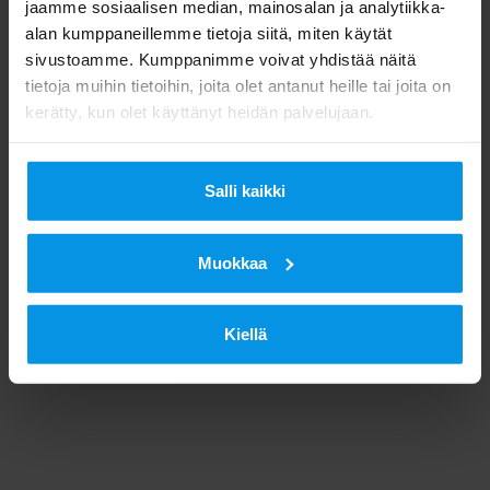
jaamme sosiaalisen median, mainosalan ja analytiikka-
alan kumppaneillemme tietoja siitä, miten käytät
sivustoamme. Kumppanimme voivat yhdistää näitä
tietoja muihin tietoihin, joita olet antanut heille tai joita on
kerätty, kun olet käyttänyt heidän palvelujaan.
Salli kaikki
Muokkaa
Kiellä