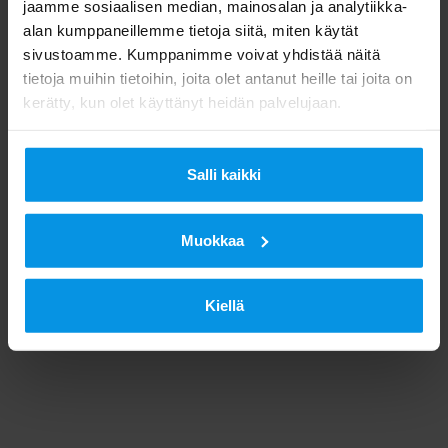
jaamme sosiaalisen median, mainosalan ja analytiikka-
alan kumppaneillemme tietoja siitä, miten käytät
sivustoamme. Kumppanimme voivat yhdistää näitä
tietoja muihin tietoihin, joita olet antanut heille tai joita on
kerätty, kun olet käyttänyt heidän palvelujaan.
Salli kaikki
Muokkaa
Kiellä