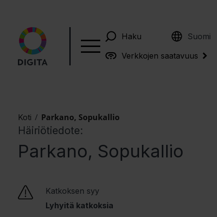
English
Haku
Suomi
Verkkojen saatavuus
/
Parkano, Sopukallio
Koti
Häiriötiedote:
Parkano, Sopukallio
Katkoksen syy
Lyhyitä katkoksia