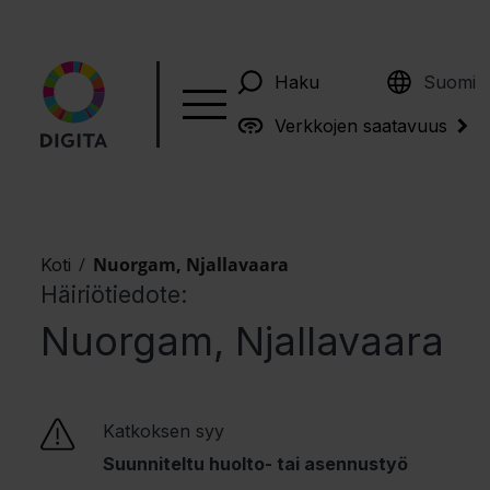
English
Haku
Suomi
Verkkojen saatavuus
/
Nuorgam, Njallavaara
Koti
Häiriötiedote:
Nuorgam, Njallavaara
Katkoksen syy
Suunniteltu huolto- tai asennustyö