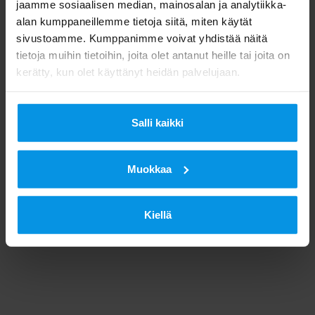
jaamme sosiaalisen median, mainosalan ja analytiikka-
alan kumppaneillemme tietoja siitä, miten käytät
sivustoamme. Kumppanimme voivat yhdistää näitä
tietoja muihin tietoihin, joita olet antanut heille tai joita on
kerätty, kun olet käyttänyt heidän palvelujaan.
Salli kaikki
Muokkaa
Kiellä