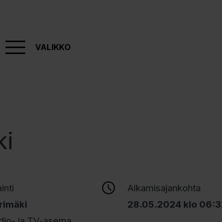
VALIKKO
ki
ainti
Alkamisajankohta
rimäki
28.05.2024 klo 06:
dio- ja TV-asema