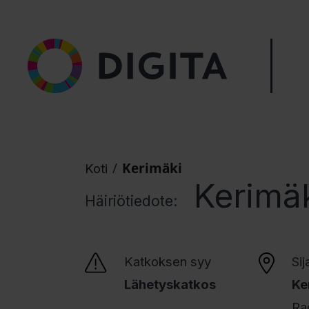
/
Kerimäki
Koti
Kerimä
Häiriötiedote:
Katkoksen syy
Sij
Lähetyskatkos
Ke
Ra