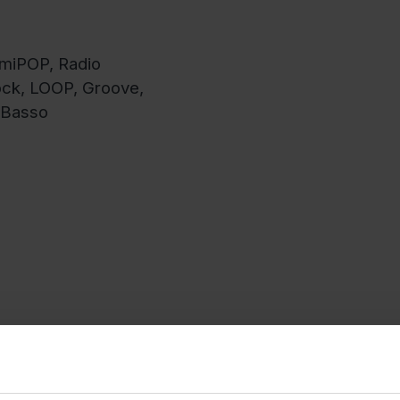
omiPOP, Radio
ock, LOOP, Groove,
, Basso