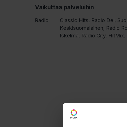
Vaikuttaa palveluihin
Radio
Classic Hits, Radio Dei, Su
Keskisuomalainen, Radio R
Iskelmä, Radio City, HitMix