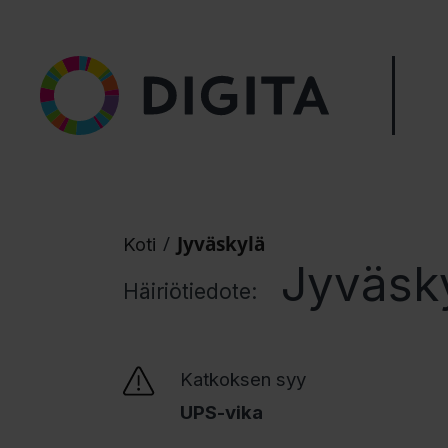
/
Jyväskylä
Koti
Jyväsk
Häiriötiedote:
Katkoksen syy
UPS-vika