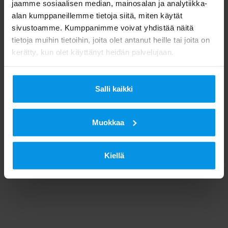
jaamme sosiaalisen median, mainosalan ja analytiikka-
alan kumppaneillemme tietoja siitä, miten käytät
sivustoamme. Kumppanimme voivat yhdistää näitä
tietoja muihin tietoihin, joita olet antanut heille tai joita on
kerätty, kun olet käyttänyt heidän palvelujaan.
Salli kaikki
Muokkaa
Kiellä