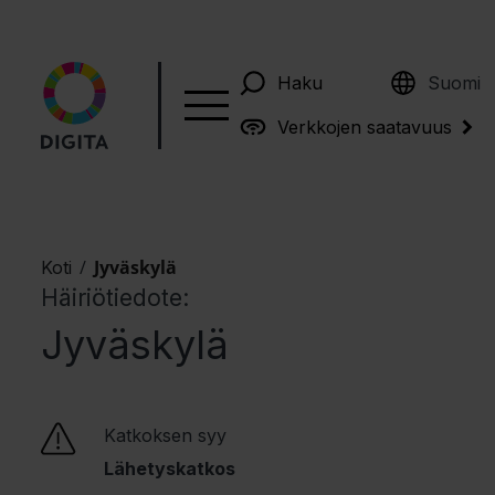
English
Haku
Suomi
Verkkojen saatavuus
/
Jyväskylä
Koti
Häiriötiedote:
Jyväskylä
Katkoksen syy
Lähetyskatkos