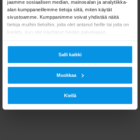
jaamme sosiaalisen median, mainosalan ja analytiikka-
alan kumppaneillemme tietoja siitä, miten käytät
sivustoamme. Kumppanimme voivat yhdistää näitä
tietoja muihin tietoihin, joita olet antanut heille tai joita on
kerätty, kun olet käyttänyt heidän palvelujaan.
Salli kaikki
Muokkaa
Kiellä