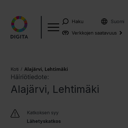
English
Haku
Suomi
Verkkojen saatavuus
/
Alajärvi, Lehtimäki
Koti
Häiriötiedote:
Alajärvi, Lehtimäki
Katkoksen syy
Lähetyskatkos