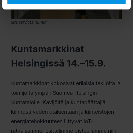
Site services -tiimiä
Kuntamarkkinat
Helsingissä 14.–15.9.
Kuntamarkkinat kokosivat erilaisia tekijöitä ja
toimijoita ympäri Suomea Helsingin
Kuntatalolle. Kävijöitä ja kuntapäättäjiä
kiinnosti veden etäluentaan ja kiinteistöjen
energiatehokkuuteen liittyvät IoT-
ratkaisumme. Esittelimme pisteellämme niin