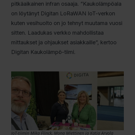
pitkäaikainen infran osaaja. ”Kaukolämpöala
on löytänyt Digitan LoRaWAN IoT-verkon
kuten vesihuolto on jo tehnyt muutama vuosi
sitten. Laadukas verkko mahdollistaa
mittaukset ja ohjaukset asiakkaille”, kertoo
Digitan Kaukolämpö-tiimi.
IoT-tiimin Mika Flinck, Mona Miettinen ja Katja Arvola