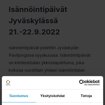
Isännöintipäivät
Jyväskylässä
21.-22.9.2022
Isännöintipäivät pidettiin Jyväskylän
Paviljongissa syyskuussa. Isännöintipäivät
on kiinteistöalan ykköstapahtuma, joka
kokoaa vuosittain yhteen isännöintialan
edelläkävijät, ammattilaiset ja johtavat
palveluntarjoajat ympäri Suomen. Digitan
Site Services -tiimin
Esko Nerelli
ja
Jani
Suostumus
Yksityiskohdat
Tietoja
Pyykkö
olivat Digitan messuosastolla