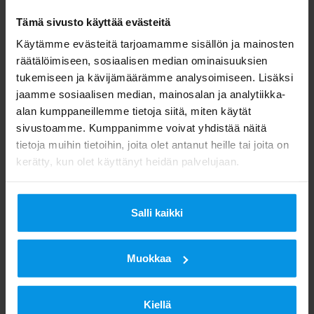
kertomassa, miten tuottamattomat
Tämä sivusto käyttää evästeitä
kattoneliöt saadaan hyötykäyttöön
Käytämme evästeitä tarjoamamme sisällön ja mainosten
mobiiliverkkojen kehittämiseksi.
räätälöimiseen, sosiaalisen median ominaisuuksien
tukemiseen ja kävijämäärämme analysoimiseen. Lisäksi
jaamme sosiaalisen median, mainosalan ja analytiikka-
alan kumppaneillemme tietoja siitä, miten käytät
sivustoamme. Kumppanimme voivat yhdistää näitä
tietoja muihin tietoihin, joita olet antanut heille tai joita on
kerätty, kun olet käyttänyt heidän palvelujaan.
Salli kaikki
Muokkaa
Kiellä