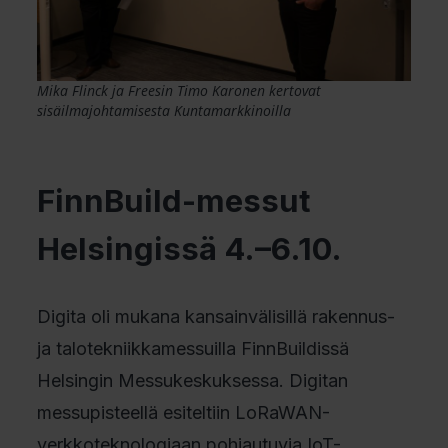
Mika Flinck ja Freesin Timo Karonen kertovat
sisäilmajohtamisesta
Kuntamarkkinoilla
FinnBuild-messut
Helsingissä 4.–6.10.
Digita oli mukana kansainvälisillä rakennus-
ja talotekniikkamessuilla FinnBuildissä
Helsingin Messukeskuksessa. Digitan
messupisteellä esiteltiin LoRaWAN-
verkkoteknologiaan pohjautuvia IoT-