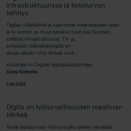
infrastruktuurissa ja tietoturvan
kehitys
Digitan ylläpitämät ja operoimat maanlaajuiset radio-
ja tv-verkot
, ja muut palvelut
ovat osa Suomen
kriittistä infrastruktuuria.
TV-
ja
erityisesti
radio
lähetyksillä
on
alusta
alkaen
ollut
tärkeä rooli
yhteiskunnallisen
viestinnän
tärkeyden lisäksi myös
Kirjoittaja on
Digitan digitalisaatiojohtaja
suorassa
hätä
viestinnässä
, e
simerkiksi
Sami Salmela
vakavissa
yleistä vaaraa
aiheuttavissa
onnettomuustilanteissa.
Yhä
Lue lisää
edelleen
kansalaisten tiedonsaanti
varmistetaan
yhteiskunnan
kriisitilanteessa
viimekädessä
radioverkon välityksellä.
Näistä
syistä varautuminen
Digita on työturvallisuuden maailman
on ollut ja on edelleen
merkittävä osa Digitan
kärkeä
toiminnan suunnittelua
.
Nolla tapaturmaa -foorumi jako jälleen keväällä