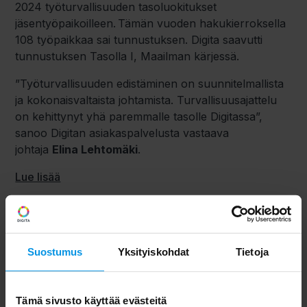
2024 työturvallisuuden tasoluokitukset
jäsentyöpaikoilleen. Tämän vuoden hakukierroksella
108 työpaikkaa sai tunnustuksen. Digita saavutti
tunnustuksen Tasolla I, Maailman kärjessä.
”Työturvallisuuden edistäminen on suunnitelmallista
ja kokonaisvaltaista johtamista. Turvallisuusajattelu
on kehittynyt yhä paremmalle tasolle Digitassa”,
sanoo Digitan asiakaspalvelusta vastaava
johtaja
Elina Lehtomäki
.
Lue lisää
Suostumus
Yksityiskohdat
Tietoja
Tämä sivusto käyttää evästeitä