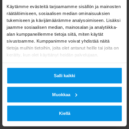
Käytämme evästeitä tarjoamamme sisällön ja mainosten
räätälöimiseen, sosiaalisen median ominaisuuksien
tukemiseen ja kävijämäärämme analysoimiseen. Lisäksi
jaamme sosiaalisen median, mainosalan ja analytiikka-
alan kumppaneillemme tietoja siitä, miten käytät
sivustoamme. Kumppanimme voivat yhdistää näitä
tietoja muihin tietoihin, joita olet antanut heille tai joita on
kerätty, kun olet käyttänyt heidän palvelujaan.
Salli kaikki
Muokkaa
Kiellä