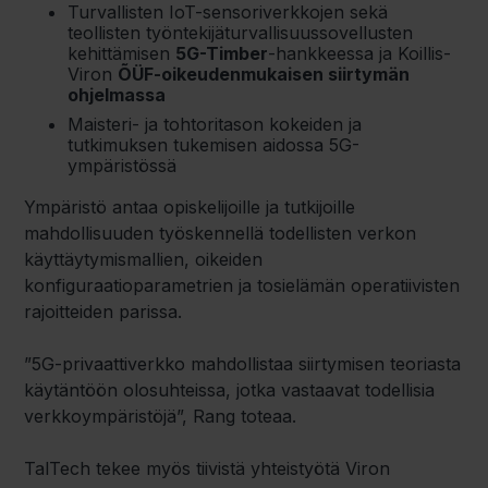
Turvallisten IoT-sensoriverkkojen sekä
teollisten työntekijäturvallisuussovellusten
kehittämisen
5G-Timber
-hankkeessa ja Koillis-
Viron
ÕÜF-oikeudenmukaisen siirtymän
ohjelmassa
Maisteri- ja tohtoritason kokeiden ja
tutkimuksen tukemisen aidossa 5G-
ympäristössä
Ympäristö antaa opiskelijoille ja tutkijoille
mahdollisuuden työskennellä todellisten verkon
käyttäytymismallien, oikeiden
konfiguraatioparametrien ja tosielämän operatiivisten
rajoitteiden parissa.
”5G-privaattiverkko mahdollistaa siirtymisen teoriasta
käytäntöön olosuhteissa, jotka vastaavat todellisia
verkkoympäristöjä”, Rang toteaa.
TalTech tekee myös tiivistä yhteistyötä Viron