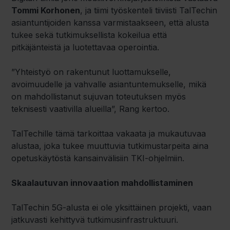
Tommi Korhonen
, ja tiimi työskenteli tiiviisti TalTechin
asiantuntijoiden kanssa varmistaakseen, että alusta
tukee sekä tutkimuksellista kokeilua että
pitkäjänteistä ja luotettavaa operointia.
”Yhteistyö on rakentunut luottamukselle,
avoimuudelle ja vahvalle asiantuntemukselle, mikä
on mahdollistanut sujuvan toteutuksen myös
teknisesti vaativilla alueilla”, Rang kertoo.
TalTechille tämä tarkoittaa vakaata ja mukautuvaa
alustaa, joka tukee muuttuvia tutkimustarpeita aina
opetuskäytöstä kansainvälisiin TKI-ohjelmiin.
Skaalautuvan innovaation mahdollistaminen
TalTechin 5G-alusta ei ole yksittäinen projekti, vaan
jatkuvasti kehittyvä tutkimusinfrastruktuuri.