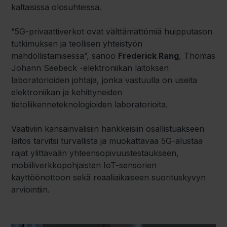
kaltaisissa olosuhteissa.
”5G-privaattiverkot ovat välttämättömiä huipputason
tutkimuksen ja teollisen yhteistyön
mahdollistamisessa”, sanoo
Frederick Rang
, Thomas
Johann Seebeck -elektroniikan laitoksen
laboratorioiden johtaja, jonka vastuulla on useita
elektroniikan ja kehittyneiden
tietoliikenneteknologioiden laboratorioita.
Vaativiin kansainvälisiin hankkeisiin osallistuakseen
laitos tarvitsi turvallista ja muokattavaa 5G-alustaa
rajat ylittävään yhteensopivuustestaukseen,
mobiiliverkkopohjaisten IoT-sensorien
käyttöönottoon sekä reaaliaikaiseen suorituskyvyn
arviointiin.