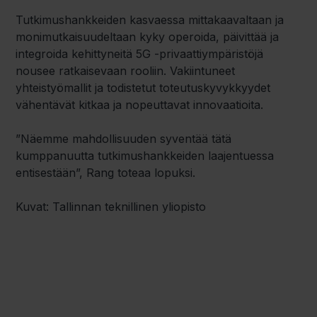
Tutkimushankkeiden kasvaessa mittakaavaltaan ja
monimutkaisuudeltaan kyky operoida, päivittää ja
integroida kehittyneitä 5G -privaattiympäristöjä
nousee ratkaisevaan rooliin. Vakiintuneet
yhteistyömallit ja todistetut toteutuskyvykkyydet
vähentävät kitkaa ja nopeuttavat innovaatioita.
”Näemme mahdollisuuden syventää tätä
kumppanuutta tutkimushankkeiden laajentuessa
entisestään”, Rang toteaa lopuksi.
Kuvat: Tallinnan teknillinen yliopisto