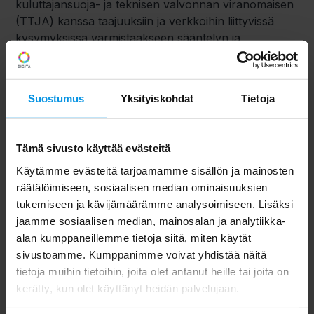
kuluttajansuoja- ja teknisen valvonnan viranomaisen
(TTJA) kanssa taajuuksiin ja verkkoihin liittyvissä
kysymyksissä varmistaakseen sääntelyn ja
kansallisten sekä EU-tason viitekehysten
mukaisuuden.
Suostumus
Yksityiskohdat
Tietoja
Tämä sivusto käyttää evästeitä
Käytämme evästeitä tarjoamamme sisällön ja mainosten
räätälöimiseen, sosiaalisen median ominaisuuksien
tukemiseen ja kävijämäärämme analysoimiseen. Lisäksi
jaamme sosiaalisen median, mainosalan ja analytiikka-
alan kumppaneillemme tietoja siitä, miten käytät
sivustoamme. Kumppanimme voivat yhdistää näitä
tietoja muihin tietoihin, joita olet antanut heille tai joita on
kerätty, kun olet käyttänyt heidän palvelujaan.