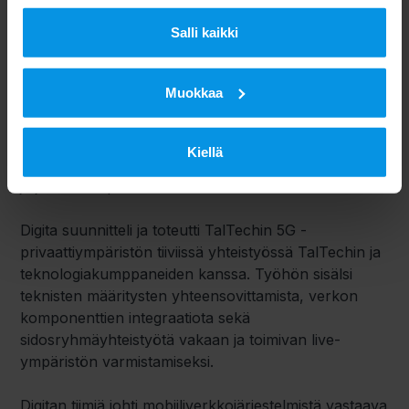
Digitan rooli: suunnittelu,
integraatio ja
Salli kaikki
operatiivinen hallinta
Muokkaa
5G-privaattiverkkotutkimusalustan käyttöönotto
vaatii enemmän kuin pelkkää laitteistoa. Se edellyttää
Kiellä
järjestelmäintegraatiota, ekosysteemin koordinointia
ja jatkuvaa operatiivista hallintaa.
Digita suunnitteli ja toteutti TalTechin 5G -
privaattiympäristön tiiviissä yhteistyössä TalTechin ja
teknologiakumppaneiden kanssa. Työhön sisälsi
teknisten määritysten yhteensovittamista, verkon
komponenttien integraatiota sekä
sidosryhmäyhteistyötä vakaan ja toimivan live-
ympäristön varmistamiseksi.
Digitan tiimiä johti mobiiliverkkojärjestelmistä vastaava