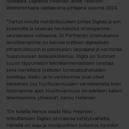
Nokiassa. Digitassa Helander aloitti Telecom-
liiketoiminnasta vastaavana johtajana vuonna 2024.
”Tartun innolla mahdollisuuteen johtaa Digitaa ja sen
kokenutta ja osaavaa henkilöstöä strategiamme
seuraavassa vaiheessa. GI Partnersin omistuksessa
tavoitteenamme on kasvaa kriittisen digitaalisen
infrastruktuurin ja palveluiden tarjoajana ja varmistaa
huippuluokan asiakaskokemus. Digita on Suomen
suurin riippumaton tietoliikennemastojen omistaja
sekä merkittävä kriittisten konesalipalveluiden
toimittaja. Radio- ja tv-verkkomme ovat olleet
keskeinen osa huoltovarmuuden varmistamista koko
historiamme ajan. Huoltovarmuus on edelleen kaiken
tekemisemme ytimessä”, sanoo Helander.
”On todella hienoa saada Riku Helander
toteuttamaan Digitan seuraavaa kehitysvaihetta.
Hänellä on laaja ja monipuolinen kokemus hyvinkin