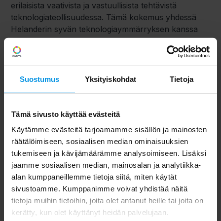
erilaisista vaativista ja vastuullisista tehtävistä
teknologiateollisuudessa. Tämä kokemus yhdessä
Helanderin syvän teknologiaymmärryksen kanssa
antavat hänelle erinomaiset edellytykset uudistaa ja
kehittää Digitaa yhdessä kokeneen henkilökunnan
kanssa ja toteuttaa yhtiömme keskeiset
kasvutavoitteet”, sanoo Digitan hallituksen
Suostumus
Yksityiskohdat
Tietoja
puheenjohtaja
Arne Wessberg.
Wessberg jatkaa: ”Samalla esitän lämpimät kiitokset
Tämä sivusto käyttää evästeitä
Vesa Tykkyläiselle määrätietoisesta yhtiön
Käytämme evästeitä tarjoamamme sisällön ja mainosten
liiketoiminnan laajentamisesta telecom-toimialalla
räätälöimiseen, sosiaalisen median ominaisuuksien
sekä erinomaisesta työstä ja tuloksista muuttuvassa
tukemiseen ja kävijämäärämme analysoimiseen. Lisäksi
media- ja tietoliikennekentässä. Yritys on vahvassa
jaamme sosiaalisen median, mainosalan ja analytiikka-
kunnossa seuraavaa kasvuvaihetta varten”.
alan kumppaneillemme tietoja siitä, miten käytät
sivustoamme. Kumppanimme voivat yhdistää näitä
Digita/Viestintä
tietoja muihin tietoihin, joita olet antanut heille tai joita on
kerätty, kun olet käyttänyt heidän palvelujaan.
Digita
on digitaalisen infrastruktuurin ja palveluiden