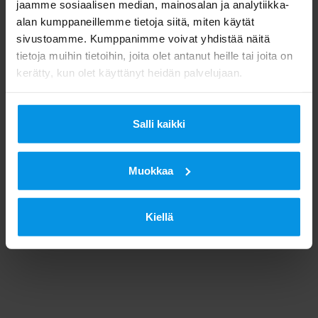
jaamme sosiaalisen median, mainosalan ja analytiikka-
alan kumppaneillemme tietoja siitä, miten käytät
sivustoamme. Kumppanimme voivat yhdistää näitä
tietoja muihin tietoihin, joita olet antanut heille tai joita on
kerätty, kun olet käyttänyt heidän palvelujaan.
Salli kaikki
Muokkaa
Kiellä