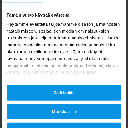
välittävä MTV Uutiset, kotimaisen draaman,
urheilun, kansainvälisten sarjojen ja
Tämä sivusto käyttää evästeitä
elokuvien maksullinen C More -
Käytämme evästeitä tarjoamamme sisällön ja mainosten
suoratoistopalvelu ja C Moren maksu-tv-
räätälöimiseen, sosiaalisen median ominaisuuksien
kanavat. MTV järjestää myös vuosittain
tukemiseen ja kävijämäärämme analysoimiseen. Lisäksi
jaamme sosiaalisen median, mainosalan ja analytiikka-
Suomen suurimman yhteiskunnallisen
alan kumppaneillemme tietoja siitä, miten käytät
keskustelutapahtuman SuomiAreenan
sivustoamme. Kumppanimme voivat yhdistää näitä
yhteistyössä Porin kaupungin kanssa. MTV
tietoja muihin tietoihin, joita olet antanut heille tai joita on
kerätty, kun olet käyttänyt heidän palvelujaan.
on osa Telia Companya – yhtä
Pohjoismaiden suurinta tv-yhtiötä, joka
näyttää tietä koko mediatoimialan
Salli kaikki
kehitykselle.
Muokkaa
Digita on digitaalisen infrastruktuurin ja