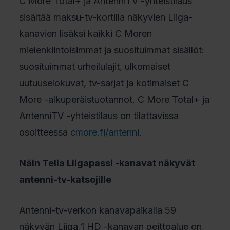
C More Total+ ja AntenniTV -yhteistilaus
sisältää maksu-tv-kortilla näkyvien Liiga-
kanavien lisäksi kaikki C Moren
mielenkiintoisimmat ja suosituimmat sisällöt:
suosituimmat urheilulajit, ulkomaiset
uutuuselokuvat, tv-sarjat ja kotimaiset C
More -alkuperäistuotannot. C More Total+ ja
AntenniTV -yhteistilaus on tilattavissa
osoitteessa
cmore.fi/antenni
.
Näin Telia Liigapassi -kanavat näkyvät
antenni-tv-katsojille
Antenni-tv-verkon kanavapaikalla 59
näkyvän Liiga 1 HD -kanavan peittoalue on