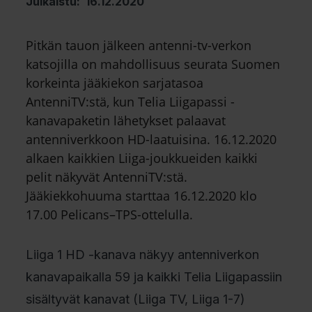
Julkaistu: 16.12.2020
Pitkän tauon jälkeen antenni-tv-verkon
katsojilla on mahdollisuus seurata Suomen
korkeinta jääkiekon sarjatasoa
AntenniTV:stä, kun Telia Liigapassi -
kanavapaketin lähetykset palaavat
antenniverkkoon HD-laatuisina. 16.12.2020
alkaen kaikkien Liiga-joukkueiden kaikki
pelit näkyvät AntenniTV:stä.
Jääkiekkohuuma starttaa 16.12.2020 klo
17.00 Pelicans–TPS-ottelulla.
Liiga 1 HD -kanava näkyy antenniverkon
kanavapaikalla 59 ja kaikki Telia Liigapassiin
sisältyvät kanavat (Liiga TV, Liiga 1-7)