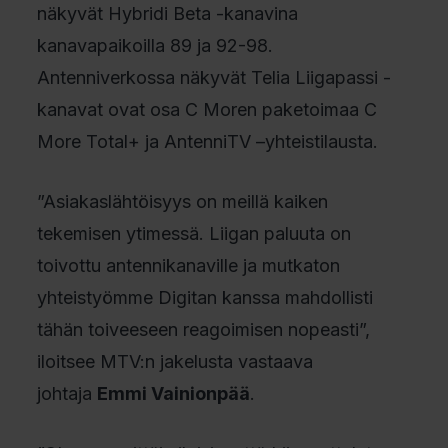
näkyvät Hybridi Beta -kanavina
kanavapaikoilla 89 ja 92-98.
Antenniverkossa näkyvät Telia Liigapassi -
kanavat ovat osa C Moren paketoimaa C
More Total+ ja AntenniTV –yhteistilausta.
”Asiakaslähtöisyys on meillä kaiken
tekemisen ytimessä. Liigan paluuta on
toivottu antennikanaville ja mutkaton
yhteistyömme Digitan kanssa mahdollisti
tähän toiveeseen reagoimisen nopeasti”,
iloitsee MTV:n jakelusta vastaava
johtaja
Emmi Vainionpää
.