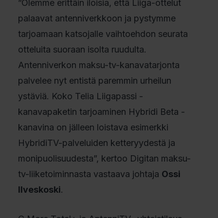
”Olemme erittäin iloisia, että Liiga-ottelut
palaavat antenniverkkoon ja pystymme
tarjoamaan katsojalle vaihtoehdon seurata
otteluita suoraan isolta ruudulta.
Antenniverkon maksu-tv-kanavatarjonta
palvelee nyt entistä paremmin urheilun
ystäviä. Koko Telia Liigapassi -
kanavapaketin tarjoaminen Hybridi Beta -
kanavina on jälleen loistava esimerkki
HybridiTV-palveluiden ketteryydestä ja
monipuolisuudesta”, kertoo Digitan maksu-
tv-liiketoiminnasta vastaava johtaja
Ossi
Ilveskoski
.