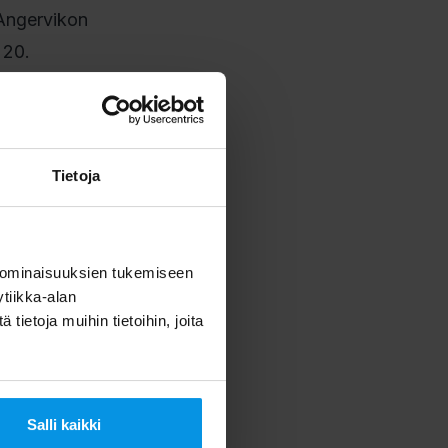
 Angervikon
 20.
Tietoja
emme, että
, jotta
 ominaisuuksien tukemiseen
tiikka-alan
ietoja muihin tietoihin, joita
en on
htiöiden
Salli kaikki