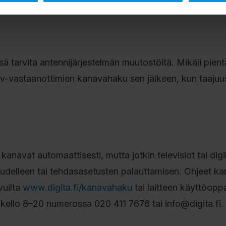
ankohdasta, jolloin kanavahaku on tehtävä.
sä tarvita antennijärjestelmän muutostöitä. Mikäli pient
ä tv-vastaanottimien kanavahaku sen jälkeen, kun taaj
anavat automaattisesti, mutta jotkin televisiot tai digi
 uudelleen tai tehdasasetusten palauttamisen. Ohjeet k
vuilta
www.digita.fi/kanavahaku
tai laitteen käyttöopp
 kello 8–20 numerossa 020 411 7676 tai info@digita.fi.