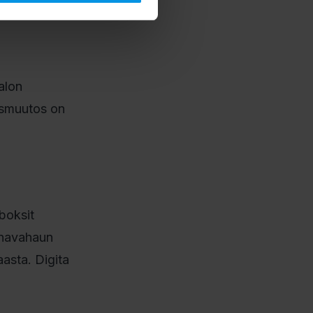
alon
uusmuutos on
boksit
anavahaun
aasta. Digita