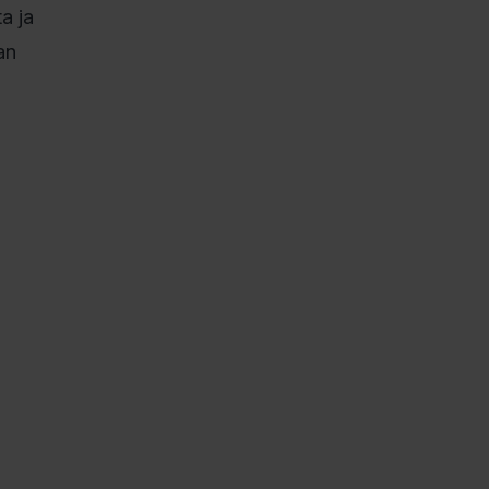
a ja
an