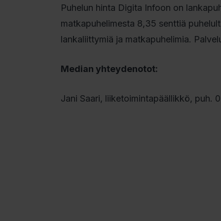
Puhelun hinta Digita Infoon on lankapuhe
matkapuhelimesta 8,35 senttiä puhelulta
lankaliittymiä ja matkapuhelimia. Palve
Median yhteydenotot:
Jani Saari, liiketoimintapäällikkö, puh. 0