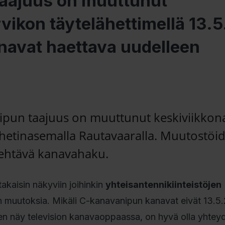
taajuus on muuttunut
vikon täytelähettimellä 13.
navat haettava uudelleen
ipun taajuus on muuttunut keskiviikkon
hetinasemalla Rautavaaralla. Muutostöi
tehtävä kanavahaku.
kaisin näkyviin joihinkin
yhteisantennikiinteistöjen
än muutoksia. Mikäli C-kanavanipun kanavat eivät 13.5
n näy television kanavaoppaassa, on hyvä olla yhtey