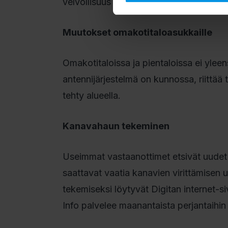
velvollisuus on informoida asukkaita aj
Muutokset omakotitaloasukkaille
Omakotitaloissa ja pientaloissa ei yleen
antennijärjestelmä on kunnossa, riittä
tehty alueella.
Kanavahaun tekeminen
Useimmat vastaanottimet etsivät uudet k
saattavat vaatia kanavien virittämisen
tekemiseksi löytyvät Digitan internet-si
Info palvelee maanantaista perjantaihin