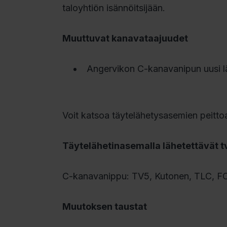
taloyhtiön isännöitsijään.
Muuttuvat kanavataajuudet
Angervikon C-kanavanipun uusi 
Voit katsoa täytelähetysasemien peitto
Täytelähetinasemalla lähetettävät t
C-kanavanippu: TV5, Kutonen, TLC, FOX
Muutoksen taustat