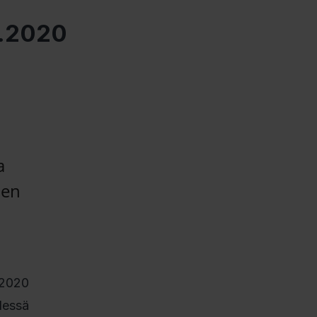
5.2020
a
den
.2020
dessä