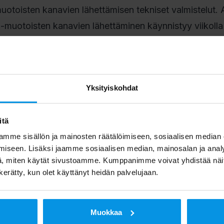
otoisten kanavien lähettämisen tekniset valmistelut.
D-muotoisten kanavien lähettäminen käynnistyy viikolla
muutoksia antennijärjestelmiin
lmiin on tehtävä muutoksia taloyhtiöissä ja julkisissa
Yksityiskohdat
evisiolähetyksiä yhteisantenniverkon kautta. Suosittel
itsijät ottavat yhteyttä paikalliseen antenniurakoitsijaan
itä
telmämuutokset tai – uusinnat voidaan tehdä.
mme sisällön ja mainosten räätälöimiseen, sosiaalisen median
iseen. Lisäksi jaamme sosiaalisen median, mainosalan ja analy
, miten käytät sivustoamme. Kumppanimme voivat yhdistää näitä t
 kanavahaku uudelleen
n kerätty, kun olet käyttänyt heidän palvelujaan.
n käytössä yhteisantennijärjestelmä, taloyhtiön asukkaid
antenniurakoitsijan tekemän viritystyön jälkeen. Taloy
Muokkaa