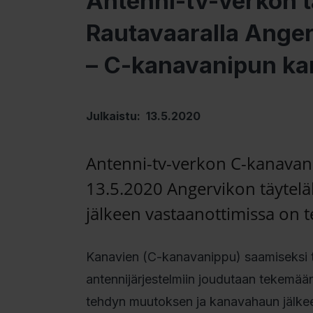
Antenni-tv-verkon 
Rautavaaralla Anger
– C-kanavanipun ka
Julkaistu: 13.5.2020
Antenni-tv-verkon C-kanavan
13.5.2020 Angervikon täytelä
jälkeen vastaanottimissa on 
Kanavien (C-kanavanippu) saamiseksi ta
antennijärjestelmiin joudutaan tekemä
tehdyn muutoksen ja kanavahaun jälkee